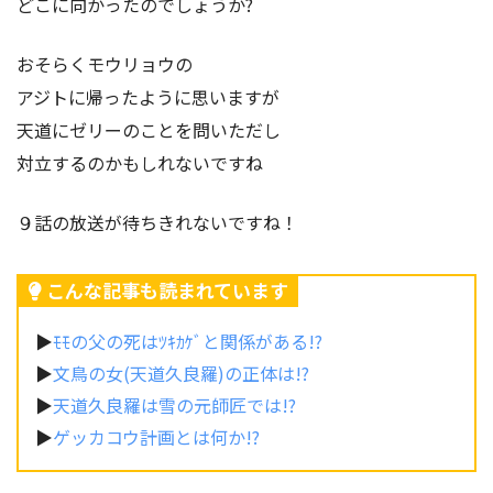
どこに向かったのでしょうか?
おそらくモウリョウの
アジトに帰ったように思いますが
天道にゼリーのことを問いただし
対立するのかもしれないですね
９話の放送が待ちきれないですね！
こんな記事も読まれています
▶︎
ﾓﾓの父の死はﾂｷｶｹﾞと関係がある!?
▶︎
文鳥の女(天道久良羅)の正体は!?
▶︎
天道久良羅は雪の元師匠では!?
▶︎
ゲッカコウ計画とは何か!?