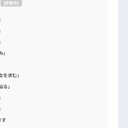
[
非表示
]
」
」
」
み」
魔女を求む」
を辿る」
」
」
ます