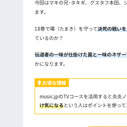
今回はマキの兄･タキギ、グスタフ本田、
ます。
18巻で環（たまき）を守って
決死の戦いを
ているのか？
伝道者の一味が仕掛けた罠と一味のネザー
かになります。
お得な情報
music.jpのTVコースを活用すると
け気になる
という人はポイントを使って