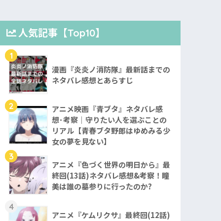
人気記事【Top10】
1
漫画『炎炎ノ消防隊』最新話までの
ネタバレ感想とあらすじ
2
アニメ映画『青ブタ』ネタバレ感
想･考察｜守りたい人を選ぶことの
リアル【青春ブタ野郎はゆめみる少
女の夢を見ない】
3
アニメ『色づく世界の明日から』最
終回(13話)ネタバレ感想&考察！瞳
美は誰の墓参りに行ったのか?
4
アニメ『ケムリクサ』最終回(12話)