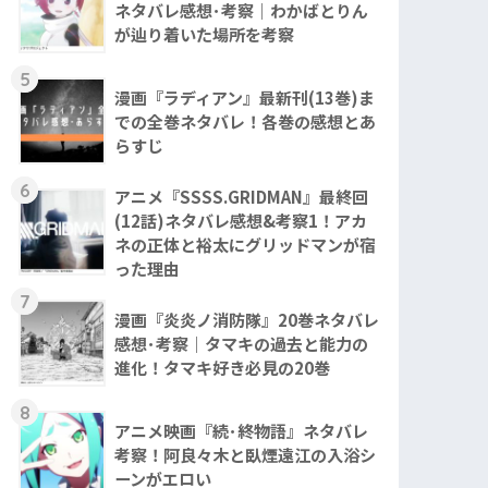
ネタバレ感想･考察｜わかばとりん
が辿り着いた場所を考察
5
漫画『ラディアン』最新刊(13巻)ま
での全巻ネタバレ！各巻の感想とあ
らすじ
6
アニメ『SSSS.GRIDMAN』最終回
(12話)ネタバレ感想&考察1！アカ
ネの正体と裕太にグリッドマンが宿
った理由
7
漫画『炎炎ノ消防隊』20巻ネタバレ
感想･考察｜タマキの過去と能力の
進化！タマキ好き必見の20巻
8
アニメ映画『続･終物語』ネタバレ
考察！阿良々木と臥煙遠江の入浴シ
ーンがエロい