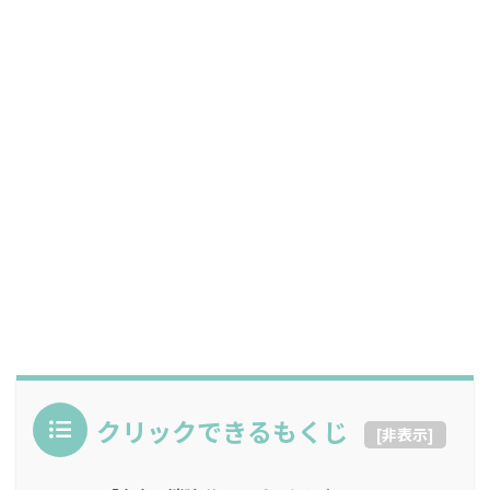
クリックできるもくじ
[
非表示
]