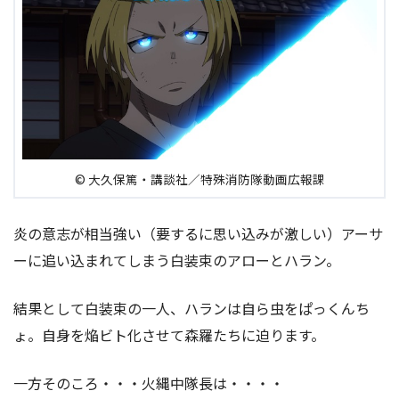
© 大久保篤・講談社／特殊消防隊動画広報課
炎の意志が相当強い（要するに思い込みが激しい）アーサ
ーに追い込まれてしまう白装束のアローとハラン。
結果として白装束の一人、ハランは自ら虫をぱっくんち
ょ。自身を焔ビト化させて森羅たちに迫ります。
一方そのころ・・・火縄中隊長は・・・・