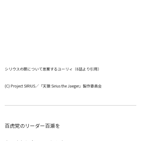
シリウスの匣について思案するユーリィ（6話より引用）
(C) Project SIRIUS
／「天狼
Sirius the Jaeger
」製作委員会
百虎党のリーダー百瀬を