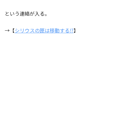
という連絡が入る。
→【
シリウスの匣は移動する⁉︎
】