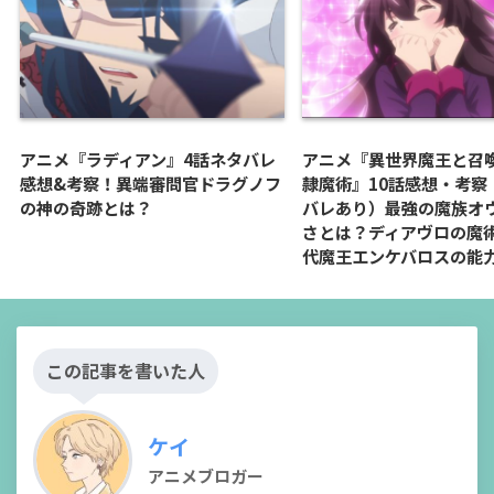
アニメ『ラディアン』4話ネタバレ
アニメ『異世界魔王と召
感想&考察！異端審問官ドラグノフ
隷魔術』10話感想・考察
の神の奇跡とは？
バレあり）最強の魔族オ
さとは？ディアヴロの魔
代魔王エンケバロスの能
この記事を書いた人
ケイ
アニメブロガー