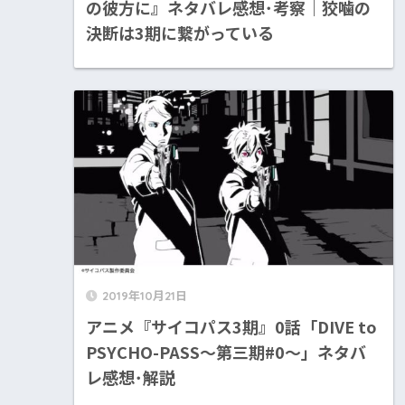
の彼方に』ネタバレ感想･考察｜狡噛の
決断は3期に繋がっている
2019年10月21日
アニメ『サイコパス3期』0話「DIVE to
PSYCHO-PASS～第三期#0～」ネタバ
レ感想･解説