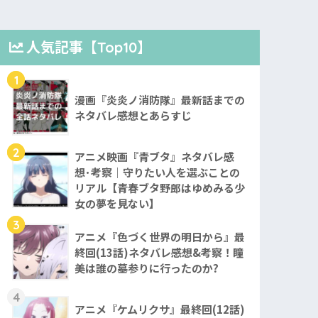
人気記事【Top10】
1
漫画『炎炎ノ消防隊』最新話までの
ネタバレ感想とあらすじ
2
アニメ映画『青ブタ』ネタバレ感
想･考察｜守りたい人を選ぶことの
リアル【青春ブタ野郎はゆめみる少
女の夢を見ない】
3
アニメ『色づく世界の明日から』最
終回(13話)ネタバレ感想&考察！瞳
美は誰の墓参りに行ったのか?
4
アニメ『ケムリクサ』最終回(12話)