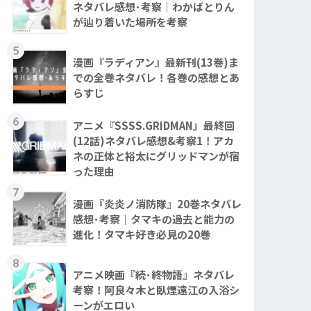
ネタバレ感想･考察｜わかばとりん
が辿り着いた場所を考察
5
漫画『ラディアン』最新刊(13巻)ま
での全巻ネタバレ！各巻の感想とあ
らすじ
6
アニメ『SSSS.GRIDMAN』最終回
(12話)ネタバレ感想&考察1！アカ
ネの正体と裕太にグリッドマンが宿
った理由
7
漫画『炎炎ノ消防隊』20巻ネタバレ
感想･考察｜タマキの過去と能力の
進化！タマキ好き必見の20巻
8
アニメ映画『続･終物語』ネタバレ
考察！阿良々木と臥煙遠江の入浴シ
ーンがエロい